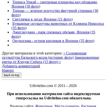
Терраса Ункай – смотровая площадка над облаками,
Япония (18 фото)
Топиар — зеленое искусство фигурной стрижки (30
фото)
Светлячки в лесах Японии (21 фото)
Бумажные скульптуры животных от Кэлвина Николлса
(35 фото)
Джигокудани - парк снежных обезьян, Япония (35
фото)
Окуносима - остров кроликов в Японии (35 фото)
Другие материалы в этой категории:
« Соломенная
скульптура Евльского козла (история, фото)
Замороженные
цветы от Кэндзи Сибата (15 фото) »
Добавить комментарий
Наверх
back-to-top
Udivitelno.com © 2011—2026
При использовании материалов сайта индексируемая
гиперссылка на Udivitelno.com обязательна.
Разделы сайта:
Животные
,
Места планеты
,
Растения
,