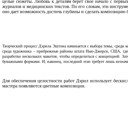
целые сюжеты. Любовь к деталям берет свое начало с первы
журналов и медицинских текстов. По его словам, эти инструм
оно дает возможность достичь глубины и сделать композицию б
Творческий процесс
Дэрила Эштона
начинается с выбора темы, среди 
среда художника – прибрежные районы штата Нью-Джерси, США, где н
разработке нескольких макетов, чтобы определиться с концепцией. З
бумажными формами. И, наконец, последний этап требует лишь незнач
Для обеспечения целостности работ Дэрил использует бескис
мастера появляются цветные композиции.