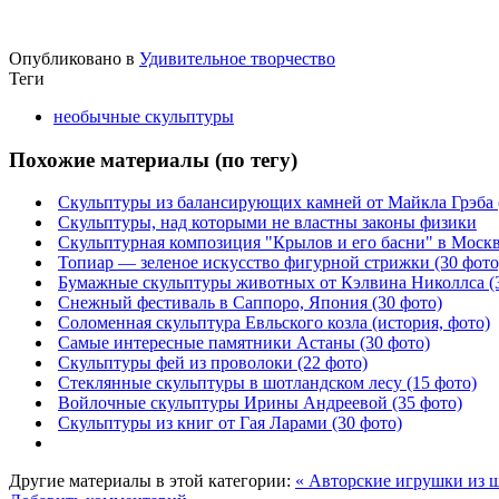
Опубликовано в
Удивительное творчество
Теги
необычные скульптуры
Похожие материалы (по тегу)
Скульптуры из балансирующих камней от Майкла Грэба (
Скульптуры, над которыми не властны законы физики
Скульптурная композиция "Крылов и его басни" в Москв
Топиар — зеленое искусство фигурной стрижки (30 фото
Бумажные скульптуры животных от Кэлвина Николлса (3
Снежный фестиваль в Саппоро, Япония (30 фото)
Соломенная скульптура Евльского козла (история, фото)
Самые интересные памятники Астаны (30 фото)
Скульптуры фей из проволоки (22 фото)
Стеклянные скульптуры в шотландском лесу (15 фото)
Войлочные скульптуры Ирины Андреевой (35 фото)
Скульптуры из книг от Гая Ларами (30 фото)
Другие материалы в этой категории:
« Авторские игрушки из 