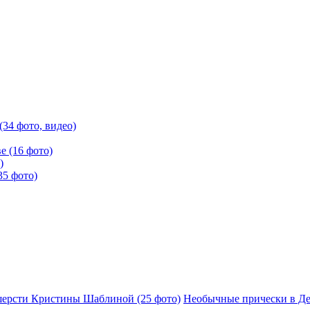
34 фото, видео)
е (16 фото)
)
5 фото)
шерсти Кристины Шаблиной (25 фото)
Необычные прически в Де