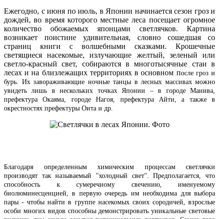
Ежегодно, с июня по июль, в Японии начинается сезон гроз и
дождей, во время которого местные леса посещает огромное
количество обожаемых японцами светлячков. Картина
возникает поистине удивительная, словно сошедшая со
страниц книги с волшебными сказками. Крошечные
светящиеся насекомые, излучающие желтый, зеленый или
светло-красный свет, собираются в многотысячные стаи в
лесах и на близлежащих территориях в основном п
осле гроз и
бурь
. Их завораживающие ночные танцы в лесных массивах можно
увидеть лишь в нескольких точках Японии – в городе Манива,
префектура Окаяма, городе Нагоя, префектура Айти, а также в
окрестностях префектуры Оита и др.
Благодаря определенным химическим процессам светлячки
производят так называемый "холодный свет". Предполагается, что
способность к сумеречному свечению, именуемому
биолюминесценцией, в первую очередь им необходима для выбора
пары - чтобы найти в группе насекомых своих сородичей, взрослые
особи многих видов способны демонстрировать уникальные световые