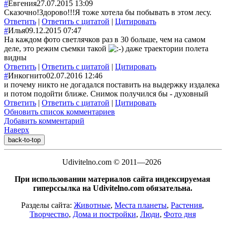
#
Евгения
27.07.2015 13:09
Сказочно!Здорово!!!Я тоже хотела бы побывать в этом лесу.
Ответить
|
Ответить с цитатой
|
Цитировать
#
Илья
09.12.2015 07:47
На каждом фото светлячков раз в 30 больше, чем на самом
деле, это режим съемки такой
даже траектории полета
видны
Ответить
|
Ответить с цитатой
|
Цитировать
#
Инкогнито
02.07.2016 12:46
и почему никто не догадался поставить на выдержку издалека
и потом подойти ближе. Снимок получился бы - духовный
Ответить
|
Ответить с цитатой
|
Цитировать
Обновить список комментариев
Добавить комментарий
Наверх
back-to-top
Udivitelno.com © 2011—2026
При использовании материалов сайта индексируемая
гиперссылка на Udivitelno.com обязательна.
Разделы сайта:
Животные
,
Места планеты
,
Растения
,
Творчество
,
Дома и постройки
,
Люди
,
Фото дня