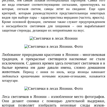
рисунки, тем самым зазывая потенциальных партнеров. Самки того
же вида отвечают соответствующими сигналами, ориентируясь на
которые, сигналя светом, самцы летят на свидание. Еще один
критерий, которым руководствуются представительницы некоторых
видов при выборе пары – характеристика мерцания (частота, яркость).
Кроме основной функции, свечение также служит предупреждением
о несъедобности светлячков для хищников – они вырабатывают
защитные стероиды, делающие их неприятными на вкус.
Любование природными красотами в Японии – многовековая
традиция, и прекрасные светящиеся насекомые не стали
исключением. С давних времен здесь почитают светлячков и в
былые времена им даже давали имена, словно домашним
животным.
Период с июня по июль, когда японцы начинают
любоваться крошечными ночными жуками-огоньками, называется
хотаругари.
Леса светлячков в Японии – излюбленное место фотографов.
Они делают снимки с помощью длительной выдержки,
которая позволяет изобразить неоновые следы жуков-