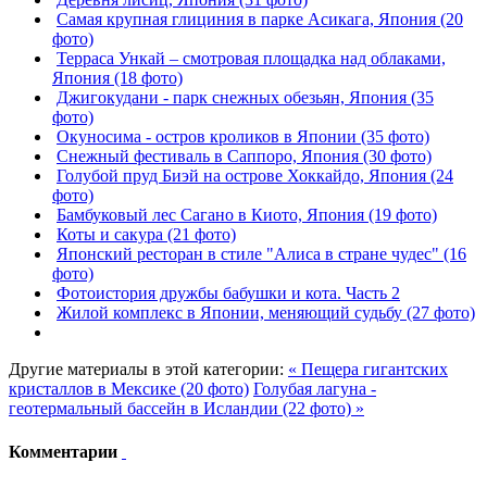
Самая крупная глициния в парке Асикага, Япония (20
фото)
Терраса Ункай – смотровая площадка над облаками,
Япония (18 фото)
Джигокудани - парк снежных обезьян, Япония (35
фото)
Окуносима - остров кроликов в Японии (35 фото)
Снежный фестиваль в Саппоро, Япония (30 фото)
Голубой пруд Биэй на острове Хоккайдо, Япония (24
фото)
Бамбуковый лес Сагано в Киото, Япония (19 фото)
Коты и сакура (21 фото)
Японский ресторан в стиле "Алиса в стране чудес" (16
фото)
Фотоистория дружбы бабушки и кота. Часть 2
Жилой комплекс в Японии, меняющий судьбу (27 фото)
Другие материалы в этой категории:
« Пещера гигантских
кристаллов в Мексике (20 фото)
Голубая лагуна -
геотермальный бассейн в Исландии (22 фото) »
Комментарии