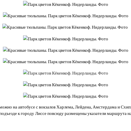
можно на автобусе с вокзалов Харлема, Лейдена, Амстердама и Схипх
подъезде к городу Лиссе повсюду размещены указатели маршрута на