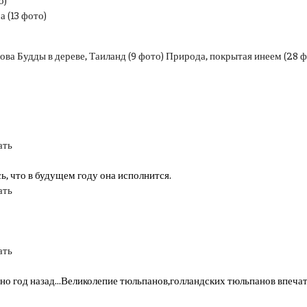
 (13 фото)
лова Будды в дереве, Таиланд (9 фото)
Природа, покрытая инеем (28 ф
ать
ь, что в будущем году она исполнится.
ать
ать
но год назад...Великолепие тюльпанов,голландских тюльпанов впечат