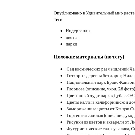
Опубликовано в
Удивительный мир раст
Теги
Нидерланды
цветы
парки
Похожие материалы (по тегу)
Сад космических размышлений Чар
Гитхорн - деревня без дорог, Ниде
Национальный парк Брайс-Каньон
Глориоза (описание, уход, 28 фото
Цветочный чудо-парк в Дубае, ОАЭ
Цветы каллы в калифорнийской дол
Замороженные цветы от Кэндзи Сиб
Гортензия садовая (описание, уход
Рисунки из цветов и акварели от Л
Футуристические сады у залива, С
Искусство бонсай (история, 13 фот