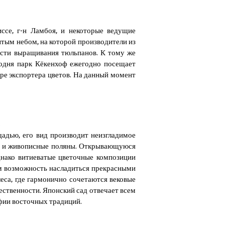
иссе, г-н Ламбоя, и некоторые ведущие
тым небом, на которой производители из
асти выращивания тюльпанов. К тому же
одня парк Кёкенхоф ежегодно посещает
ире экспортера цветов. На данный момент
.
адью, его вид производит неизгладимое
и, и живописные поляны. Открывающуюся
днако витиеватые цветочные композиции
м возможность насладиться прекрасными
са, где гармонично сочетаются вековые
ественности. Японский сад отвечает всем
фии восточных традиций.