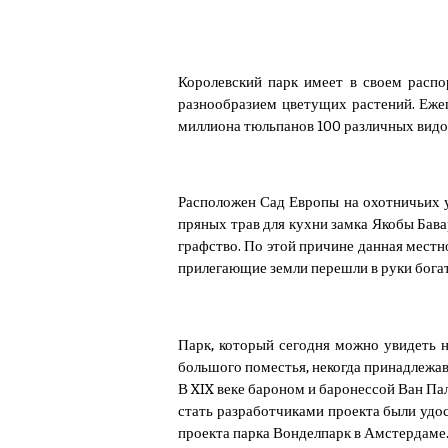
Королевский парк имеет в своем расп
разнообразием цветущих растений. Ежег
миллиона тюльпанов 100 различных видов
Расположен Сад Европы на охотничьих у
пряных трав для кухни замка Якобы Бава
графство. По этой причине данная местно
прилегающие земли перешли в руки бога
Парк, который сегодня можно увидеть 
большого поместья, некогда принадлежав
В XIX веке бароном и баронессой Ван Пал
стать разработчиками проекта были удо
проекта парка Вонделпарк в Амстердаме