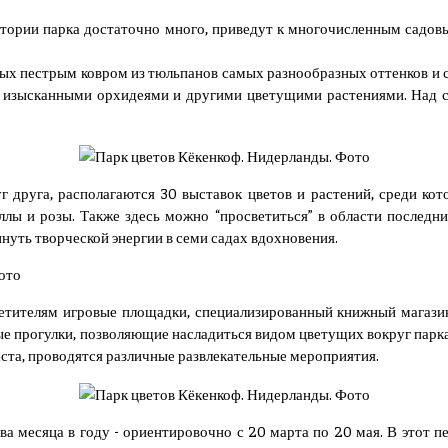
тории парка достаточно много, приведут к многочисленным садо
х пестрым ковром из тюльпанов самых разнообразных оттенков и со
, изысканными орхидеями и другими цветущими растениями. Над 
г друга, располагаются 30 выставок цветов и растений, среди кот
аллы и розы. Также здесь можно “просветиться” в области последни
уть творческой энергии в семи садах вдохновения.
сетителям игровые площадки, специализированный книжный магазин
 прогулки, позволяющие насладиться видом цветущих вокруг парк
аста, проводятся различные развлекательные мероприятия.
а месяца в году - ориентировочно с 20 марта по 20 мая. В этот п