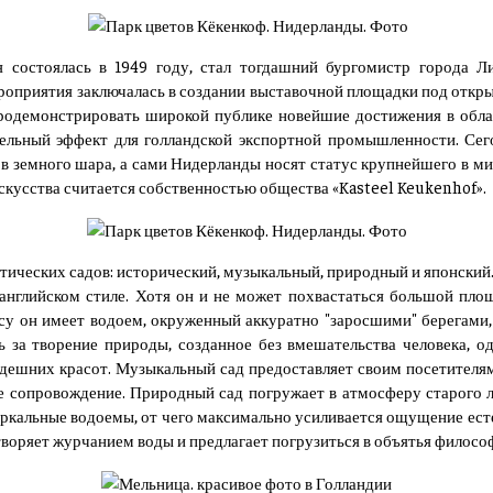
 состоялась в 1949 году, стал тогдашний бургомистр города Л
роприятия заключалась в создании выставочной площадки под откры
родемонстрировать широкой публике новейшие достижения в обл
ельный эффект для голландской экспортной промышленности. Сег
ов земного шара, а сами Нидерланды носят статус крупнейшего в м
скусства считается собственностью общества «Kasteel Keukenhof».
атических садов: исторический, музыкальный, природный и японский
английском стиле. Хотя он и не может похвастаться большой площ
су он имеет водоем, окруженный аккуратно "заросшими" берегам
 за творение природы, созданное без вмешательства человека, о
дешних красот. Музыкальный сад предоставляет своим посетителя
 сопровождение. Природный сад погружает в атмосферу старого ле
зеркальные водоемы, от чего максимально усиливается ощущение ест
воряет журчанием воды и предлагает погрузиться в объятья филосо