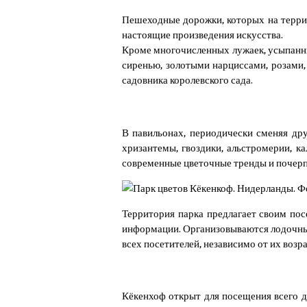
Пешеходные дорожки, которых на терри
настоящие произведения искусства.
Кроме многочисленных лужаек, усыпанны
сиренью, золотыми нарциссами, розами
садовника королевского сада.
В павильонах, периодически сменяя дру
хризантемы, гвоздики, альстромерии, к
современные цветочные тренды и почерпн
Территория парка предлагает своим по
информации. Организовываются лодочные
всех посетителей, независимо от их возр
Кёкенхоф открыт для посещения всего дв