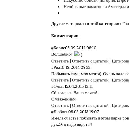
Необычные памятники Амстердама
Другие материалы в этой категории:
« Го
Комментарии
#
Борис
05.09.2014 08:10
Волшебно!!!
Ответить
|
Ответить с цитатой
|
Цитиров
#
Риа
10.12.2014 09:33
Побывать там - моя мечта). Очень надеюс
Ответить
|
Ответить с цитатой
|
Цитиров
#
Ольга
15.04.2015 13:11
Сбылась ли Ваша мечта?
С уважением.
Ответить
|
Ответить с цитатой
|
Цитиров
#
Любовь
08.05.2015 19:07
Имела счастье побывать в этом парке ров
дух.Это надо видеть!!!