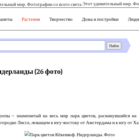
Этот удивительный мир. Фо
ланеты
Растения
Творчество
Дома и постройки
Люди
дерланды (26 фото)
вропы – знаменитый на весь мир парк цветов, раскинувшийся н
 городке Лиссе, лежащем к югу-востоку от Амстердама и к югу от Ха