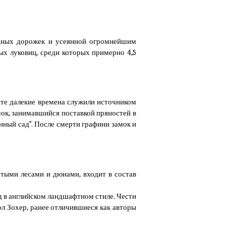
одных дорожек и усеянной огромнейшим
ых луковиц, среди которых примерно 4,5
 те далекие времена служили источником
мок, занимавшийся поставкой пряностей в
онный сад”. После смерти графини замок и
тыми лесами и дюнами, входит в состав
ад в английском ландшафтном стиле. Чести
л Зохер, ранее отличившиеся как авторы