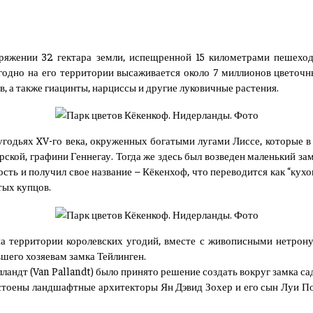
оряжении 32 гектара земли, испещренной 15 километрами пешех
одно на его территории высаживается около 7 миллионов цветочн
, а также гиацинты, нарциссы и другие луковичные растения.
годьях XV-го века, окруженных богатыми лугами Лиссе, которые в
рской, графини Геннегау. Тогда же здесь был возведен маленький за
сть и получил свое название – Кёкенхоф, что переводится как “кух
тых купцов.
на территории королевских угодий, вместе с живописными нетрону
шего хозяевам замка Тейлинген.
ландт (Van Pallandt) было принято решение создать вокруг замка с
стоены ландшафтные архитекторы Ян Дэвид Зохер и его сын Луи По
.