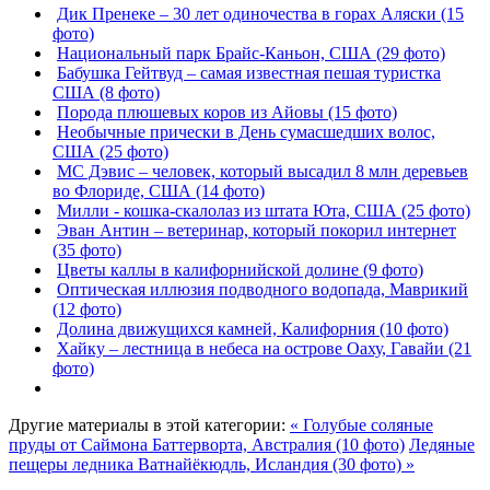
Дик Пренеке – 30 лет одиночества в горах Аляски (15
фото)
Национальный парк Брайс-Каньон, США (29 фото)
Бабушка Гейтвуд – самая известная пешая туристка
США (8 фото)
Порода плюшевых коров из Айовы (15 фото)
Необычные прически в День сумасшедших волос,
США (25 фото)
МС Дэвис – человек, который высадил 8 млн деревьев
во Флориде, США (14 фото)
Милли - кошка-скалолаз из штата Юта, США (25 фото)
Эван Антин – ветеринар, который покорил интернет
(35 фото)
Цветы каллы в калифорнийской долине (9 фото)
Оптическая иллюзия подводного водопада, Маврикий
(12 фото)
Долина движущихся камней, Калифорния (10 фото)
Хайку – лестница в небеса на острове Оаху, Гавайи (21
фото)
Другие материалы в этой категории:
« Голубые соляные
пруды от Саймона Баттерворта, Австралия (10 фото)
Ледяные
пещеры ледника Ватнайёкюдль, Исландия (30 фото) »