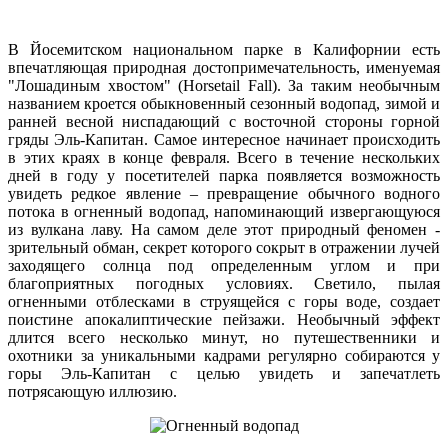
В Йосемитском национальном парке в Калифорнии есть
впечатляющая природная достопримечательность, именуемая
"Лошадиным хвостом" (Horsetail Fall). За таким необычным
названием кроется обыкновенный сезонный водопад, зимой и
ранней весной ниспадающий с восточной стороны горной
гряды Эль-Капитан. Самое интересное начинает происходить
в этих краях в конце февраля. Всего в течение нескольких
дней в году у посетителей парка появляется возможность
увидеть редкое явление – превращение обычного водного
потока в огненный водопад, напоминающий извергающуюся
из вулкана лаву. На самом деле этот природный феномен -
зрительный обман, секрет которого сокрыт в отражении лучей
заходящего солнца под определенным углом и при
благоприятных погодных условиях. Светило, пылая
огненными отблесками в струящейся с горы воде, создает
поистине апокалиптические пейзажи. Необычный эффект
длится всего несколько минут, но путешественники и
охотники за уникальными кадрами регулярно собираются у
горы Эль-Капитан с целью увидеть и запечатлеть
потрясающую иллюзию.