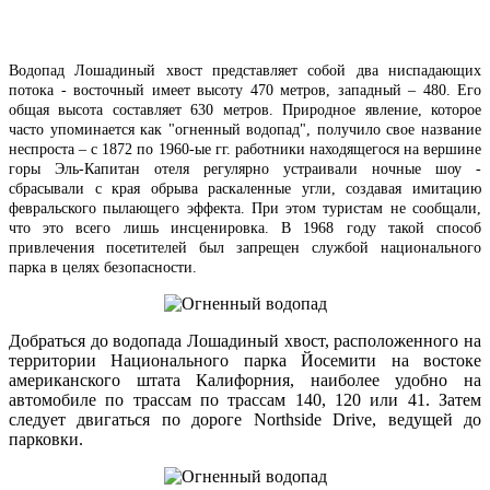
Водопад Лошадиный хвост представляет собой два ниспадающих
потока - восточный имеет высоту 470 метров, западный – 480. Его
общая высота составляет 630 метров. Природное явление, которое
часто упоминается как "огненный водопад", получило свое название
неспроста – с 1872 по 1960-ые гг. работники находящегося на вершине
горы Эль-Капитан отеля регулярно устраивали ночные шоу -
сбрасывали с края обрыва
раскаленные угли
, создавая имитацию
февральского пылающего эффекта. При этом туристам не сообщали,
что это всего лишь инсценировка. В 1968 году такой способ
привлечения посетителей был запрещен службой национального
парка в целях безопасности.
Добраться до водопада Лошадиный хвост, расположенного на
территории Национального парка Йосемити на востоке
американского штата Калифорния, наиболее удобно на
автомобиле по трассам по трассам 140, 120 или 41. Затем
следует двигаться по дороге Northside Drive, ведущей до
парковки.