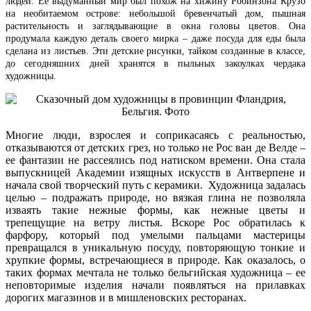
людей. Ее выдуманный мир был похож на хижину Робинзона Крузо
на необитаемом острове: небольшой бревенчатый дом, пышная
растительность и заглядывающие в окна головы цветов. Она
продумала каждую деталь своего мирка – даже посуда для еды была
сделана из листьев. Эти детские рисунки, тайком созданные в классе,
до сегодняшних дней хранятся в пыльных закоулках чердака
художницы.
Многие люди, взрослея и соприкасаясь с реальностью,
отказываются от детских грез, но только не Рос ван де Велде –
ее фантазии не рассеялись под натиском времени. Она стала
выпускницей Академии изящных искусств в Антверпене и
начала свой творческий путь с керамики. Художница задалась
целью – подражать природе, но вязкая глина не позволяла
изваять такие нежные формы, как нежные цветы и
трепещущие на ветру листья. Вскоре Рос обратилась к
фарфору, который под умелыми пальцами мастерицы
превращался в уникальную посуду, повторяющую тонкие и
хрупкие формы, встречающиеся в природе. Как оказалось, о
таких формах мечтала не только бельгийская художница – ее
неповторимые изделия начали появляться на прилавках
дорогих магазинов и в мишленовских ресторанах.