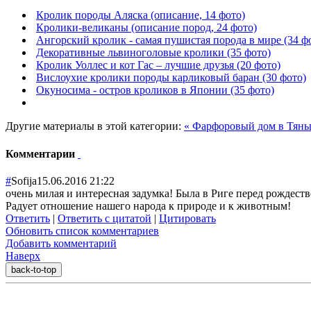
Кролик породы Аляска (описание, 14 фото)
Кролики-великаны (описание пород, 24 фото)
Ангорский кролик - самая пушистая порода в мире (34 ф
Декоративные львиноголовые кролики (35 фото)
Кролик Уоллес и кот Гас – лучшие друзья (20 фото)
Вислоухие кролики породы карликовый баран (30 фото)
Окуносима - остров кроликов в Японии (35 фото)
Другие материалы в этой категории:
« Фарфоровый дом в Тяньц
Комментарии
#
Sofija
15.06.2016 21:22
очень милая и интересная задумка! Была в Риге перед рождество
Радует отношение нашего народа к природе и к животным!
Ответить
|
Ответить с цитатой
|
Цитировать
Обновить список комментариев
Добавить комментарий
Наверх
back-to-top