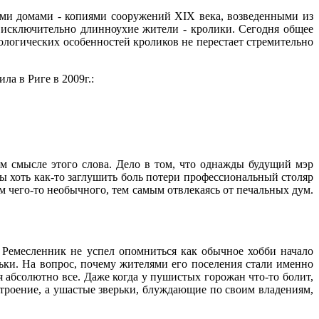
ыми домами - копиями сооружений XIX века, возведенными из
е исключительно длинноухие жители - кролики. Сегодня общее
ологических особенностей кроликов не перестает стремительно
ла в Риге в 2009г.:
ом смысле этого слова. Дело в том, что однажды будущий мэр
ы хоть как-то заглушить боль потери профессиональный столяр
ем чего-то необычного, тем самым отвлекаясь от печальных дум.
. Ремесленник не успел опомниться как обычное хобби начало
ьки. На вопрос, почему жителями его поселения стали именно
я абсолютно все. Даже когда у пушистых горожан что-то болит,
строение, а ушастые зверьки, блуждающие по своим владениям,