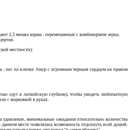
ают 2,5 мешка корма - перемешанные с комбикормом зерна.
цертов.
ской местности):
а - пес по кличке Амур с огромным черным сердцем на правом
стью едут в латвийскую глубинку, чтобы увидеть любопытную
ли с морковкой в руках.
 На удивление, минимальные ожидания относительно количества
в данном месте появлялась возможность отдохнуть всей душой.
икам городка понял, что попал "в самое яблочко".