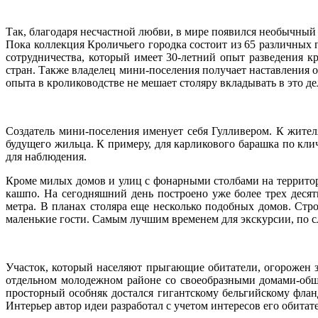
Так, благодаря несчастной любви, в мире появился необычный 
Пока коллекция Кроличьего городка состоит из 65 различных 
сотрудничества, который имеет 30-летний опыт разведения к
стран. Также владелец мини-поселения получает наставления 
опыта в кролиководстве не мешает столяру вкладывать в это де
Создатель мини-поселения именует себя Гулливером. К жите
будущего жильца. К примеру, для карликового барашка по кли
для наблюдения.
Кроме милых домов и улиц с фонарными столбами на террито
кашпо. На сегодняшний день построено уже более трех десят
метра. В планах столяра еще несколько подобных домов. Стро
маленькие гости. Самым лучшим временем для экскурсии, по сл
Участок, который населяют прыгающие обитатели, огорожен з
отдельном молодежном районе со своеобразными домами-общ
просторный особняк достался гигантскому бельгийскому флан
Интерьер автор идеи разработал с учетом интересов его обитат