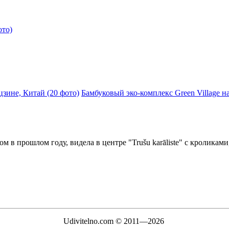
ото)
зине, Китай (20 фото)
Бамбуковый эко-комплекс Green Village на
м в прошлом году, видела в центре "Trušu karāliste" с кроликам
Udivitelno.com © 2011—2026