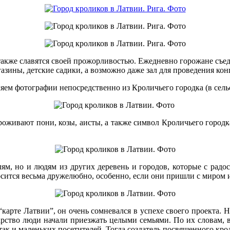
также славятся своей прожорливостью. Ежедневно горожане съед
азины, детские садики, а возможно даже зал для проведения кон
яем фотографии непосредственно из Кроличьего городка (в сель
оживают пони, козы, аисты, а также символ Кроличьего городк
ям, но и людям из других деревень и городов, которые с радо
сится весьма дружелюбно, особенно, если они пришли с миром и
 “карте Латвии”, он очень сомневался в успехе своего проекта.
арство люди начали приезжать целыми семьями. По их словам, 
ак и маленьких посетителей. Тогда создатель посвященного крол