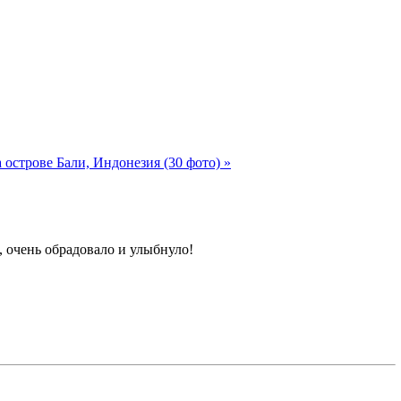
 острове Бали, Индонезия (30 фото) »
и, очень обрадовало и улыбнуло!