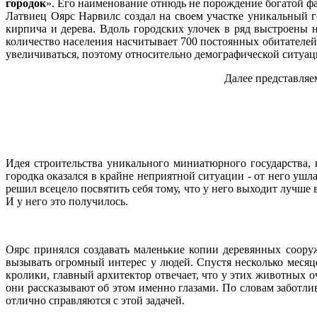
городок
». Его наименование отнюдь не порождение богатой фа
Латвиец Оярс Нарвилс создал на своем участке уникальный 
кирпича и дерева. Вдоль городских улочек в ряд выстроены 
количество населения насчитывает 700 постоянных обитателей
увеличиваться, поэтому относительно демографической ситуаци
Далее представляем
Идея строительства уникального миниатюрного государства, 
городка оказался в крайне неприятной ситуации - от него уш
решил всецело посвятить себя тому, что у него выходит лучше 
И у него это получилось.
Оярс принялся создавать маленькие копии деревянных сооруж
вызывать огромный интерес у людей. Спустя несколько месяц
кролики, главный архитектор отвечает, что у этих животных о
они рассказывают об этом именно глазами. По словам заботли
отлично справляются с этой задачей.