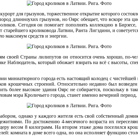
курорт для грызунов, торжественное открытие которого состояло
пород длинноухих грызунов, но Оярс обещает, что вскоре эта ци
роликов. Сегодня он помогает пополнять коллекцию в Бирзесе,
от старейшего кроликовода Латвии, Ранта Лигздини, и советуетс
ло максимум средств и энергии.
лям своей Страны лилипутов он относится очень хорошо, по-че
чке Наблюдатель, который обожает взирать на всё с высоты, с
рии миниатюрного города есть настоящий колодец с чистейшей 
ков крошечных строений. Относительно недавно был возведен 
ить более высокие здания Оярс не собирается, поскольку в та
овам мэра Кроличьего города, станет именно вечерний период, 
абором, однако у каждого жителя есть свой собственный домик
ежитиями. По достижению 4-месячного возраста их переселяют
деру весом 8 килограмм. На втором этаже дома поселился кро
елей: комната в доме всего одна, но она исполняет функцию стол