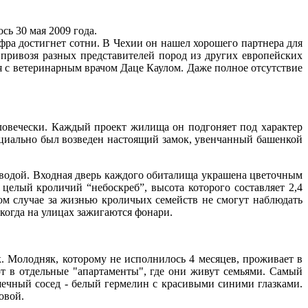
сь 30 мая 2009 года.
фра достигнет сотни. В Чехии он нашел хорошего партнера для
 привозя разных представителей пород из других европейских
я с ветеринарным врачом Даце Каулом. Даже полное отсутствие
ловечески. Каждый проект жилища он подгоняет под характер
пециально был возведен настоящий замок, увенчанный башенкой
водой. Входная дверь каждого обиталища украшена цветочным
целый кроличий “небоскреб”, высота которого составляет 2,4
ком случае за жизнью кроличьих семейств не смогут наблюдать
когда на улицах зажигаются фонари.
. Молодняк, которому не исполнилось 4 месяцев, проживает в
 в отдельные "апартаменты", где они живут семьями. Самый
шечный сосед - белый гермелин с красивыми синими глазками.
овой.