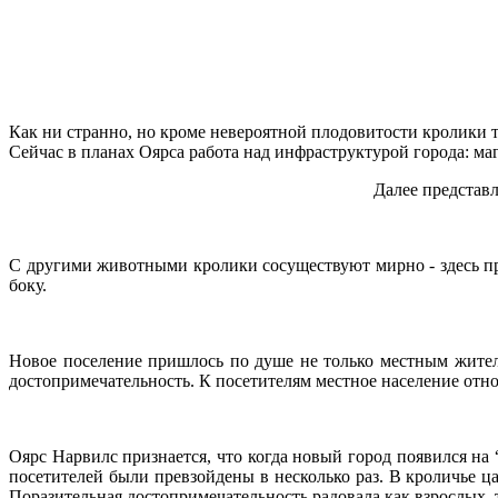
Как ни странно, но кроме невероятной плодовитости кролики 
Сейчас в планах Оярса работа над инфраструктурой города: маг
Далее представл
С другими животными кролики сосуществуют мирно - здесь пр
боку.
Новое поселение пришлось по душе не только местным жител
достопримечательность. К посетителям местное население отно
Оярс Нарвилс признается, что когда новый город появился на
посетителей были превзойдены в несколько раз. В кроличье ц
Поразительная достопримечательность радовала как взрослых, т