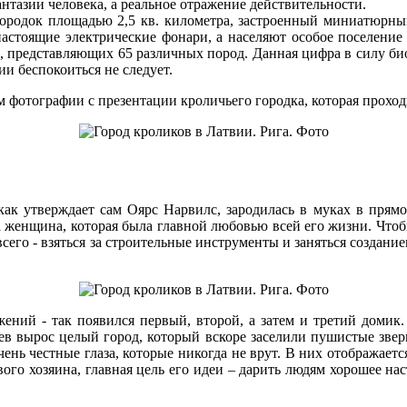
нтазии человека, а реальное отражение действительности.
городок площадью 2,5 кв. километра, застроенный миниатюрн
настоящие электрические фонари, а населяют особое поселени
, представляющих 65 различных пород. Данная цифра в силу би
и беспокоиться не следует.
 фотографии с презентации кроличьего городка, которая проходи
как утверждает сам Оярс Нарвилс, зародилась в муках в прям
ла женщина, которая была главной любовью всей его жизни. Чтоб
всего - взяться за строительные инструменты и заняться создани
ений - так появился первый, второй, а затем и третий домик
ев вырос целый город, который вскоре заселили пушистые звер
чень честные глаза, которые никогда не врут. В них отображаетс
вого хозяина, главная цель его идеи – дарить людям хорошее на