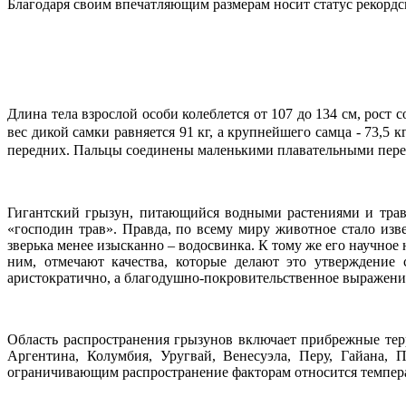
Благодаря своим впечатляющим размерам носит статус рекорд
Длина тела взрослой особи колеблется от 107 до 134 см, рост
вес дикой самки равняется 91 кг, а крупнейшего самца - 73,5
передних. Пальцы соединены маленькими плавательными пер
Гигантский грызун, питающийся водными растениями и трав
«господин трав». Правда, по всему миру животное стало изв
зверька менее изысканно – водосвинка. К тому же его научное 
ним, отмечают качества, которые делают это утверждение
аристократично, а благодушно-покровительственное выражение
Область распространения грызунов включает прибрежные тер
Аргентина, Колумбия, Уругвай, Венесуэла, Перу, Гайана,
ограничивающим распространение факторам относится температ