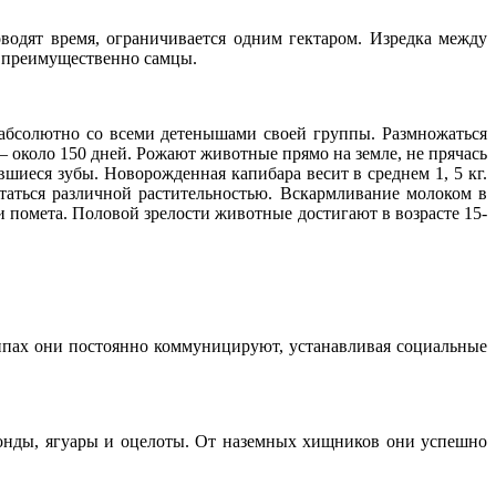
водят время, ограничивается одним гектаром. Изредка между
х преимущественно самцы.
абсолютно со всеми детенышами своей группы. Размножаться
– около 150 дней. Рожают животные прямо на земле, не прячась
шиеся зубы. Новорожденная капибара весит в среднем 1, 5 кг.
таться различной растительностью. Вскармливание молоком в
и помета. Половой зрелости животные достигают в возрасте 15-
ппах они постоянно коммуницируют, устанавливая социальные
конды, ягуары и оцелоты. От наземных хищников они успешно