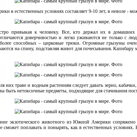
в естественных условиях составляет 9-10 лет, в неволе - може
стро привыкая к человеку. Все, кто держал их в домашних
отличаются доверчивостью и легко уживаются не только с л
иболее способных – цирковые трюки. Огромные грызуны очень
аются на спину, подставляя живот для почесывания. Капибару м
 них траве и водным растениям следует давать зерно, кабачки, 
 быть нетоксичные предметы, подходящие для стачивания посто
ание экзотического животного из Южной Америки сопряжено 
е сможет поплавать и понырять, как в естественных условиях.