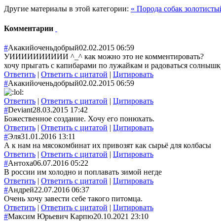
Другие материалы в этой категории:
« Порода собак золотистый
Комментарии
#
Акакийоченьдобрый
02.02.2015 06:59
УИИИИИИИИИИ ^_^ как можно это не комментировать?
хочу прыгать с капибарами по лужайкам и радоваться солнышку
Ответить
|
Ответить с цитатой
|
Цитировать
#
Акакийоченьдобрый
02.02.2015 06:59
Ответить
|
Ответить с цитатой
|
Цитировать
#
Deviant
28.03.2015 17:42
Божественное создание. Хочу его понюхать.
Ответить
|
Ответить с цитатой
|
Цитировать
#
Эля
31.01.2016 13:11
А к нам на мясокомбинат их привозят как сырьё для колбасы
Ответить
|
Ответить с цитатой
|
Цитировать
#
Антоха
06.07.2016 05:22
В россии им холодно и поплавать зимой негде
Ответить
|
Ответить с цитатой
|
Цитировать
#
Андрей
22.07.2016 06:37
Очень хочу завести себе такого питомца.
Ответить
|
Ответить с цитатой
|
Цитировать
#
Максим Юрьевич Карпю
20.10.2021 23:10