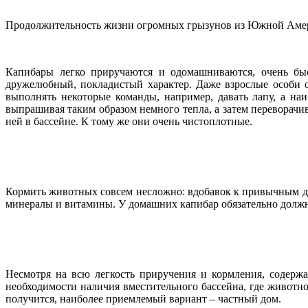
Продолжительность жизни огромных грызунов из Южной Америки 
Капибары легко приручаются и одомашниваются, очень бы
дружелюбный, покладистый характер. Даже взрослые особи 
выполнять некоторые команды, например, давать лапу, а на
выпрашивая таким образом немного тепла, а затем переворачив
ней в бассейне. К тому же они очень чистоплотные.
Кормить животных совсем несложно: вдобавок к привычным для
минералы и витамины. У домашних капибар обязательно должны
Несмотря на всю легкость приручения и кормления, содерж
необходимости наличия вместительного бассейна, где животно
получится, наиболее приемлемый вариант – частный дом.