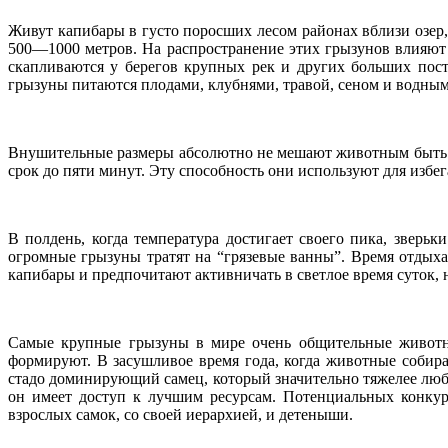
Живут капибары в густо поросших лесом районах вблизи озер, 
500—1000 метров. На распространение этих грызунов влияют 
скапливаются у берегов крупных рек и других больших пос
грызуны питаются плодами, клубнями, травой, сеном и водны
Внушительные размеры абсолютно не мешают животным быть пр
срок до пяти минут. Эту способность они используют для избег
В полдень, когда температура достигает своего пика, зверь
огромные грызуны тратят на “грязевые ванны”. Время отдыха
капибары и предпочитают активничать в светлое время суток, 
Самые крупные грызуны в мире очень общительные животные
формируют. В засушливое время года, когда животные собира
стадо доминирующий самец, который значительно тяжелее люб
он имеет доступ к лучшим ресурсам. Потенциальных конкур
взрослых самок, со своей иерархией, и детеныши.