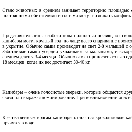
Стадо животных в среднем занимает территорию площадью ок
постоянными обитателями и гостями могут возникать конфлик
Представительницы слабого пола полностью посвящают свою
капибары могут круглый год, но чаще всего спаривание происх
в укрытие. Обычно самка производит на свет 2-8 малышей с о
Заботливые самки усердно ухаживают за малышами, и вскоре
среднем длится 3-4 месяца. Обычно самка приносить только од
18 месяцев, когда их вес достигает 30-40 кг.
Капибары – очень голосистые зверьки, которые общаются др
связи или выражая доминирование. При возникновении опаснос
К естественным врагам капибары относятся крокодиловые ка
прячутся в воде.