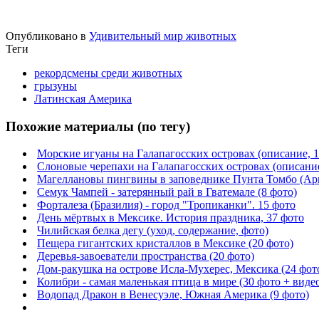
Опубликовано в
Удивительный мир животных
Теги
рекордсмены среди животных
грызуны
Латинская Америка
Похожие материалы (по тегу)
Морские игуаны на Галапагосских островах (описание, 1
Слоновые черепахи на Галапагосских островах (описание
Магеллановы пингвины в заповеднике Пунта Томбо (Арг
Семук Чампей - затерянный рай в Гватемале (8 фото)
Форталеза (Бразилия) - город "Тропиканки". 15 фото
День мёртвых в Мексике. История праздника, 37 фото
Чилийская белка дегу (уход, содержание, фото)
Пещера гигантских кристаллов в Мексике (20 фото)
Деревья-завоеватели пространства (20 фото)
Дом-ракушка на острове Исла-Мухерес, Мексика (24 фот
Колибри - самая маленькая птица в мире (30 фото + виде
Водопад Дракон в Венесуэле, Южная Америка (9 фото)