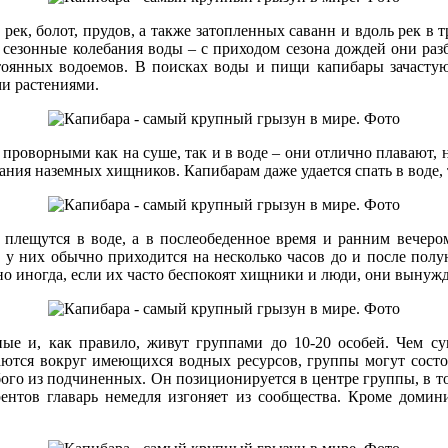
рек, болот, прудов, а также затопленных саванн и вдоль рек в т
сезонные колебания воды – с приходом сезона дождей они разбр
тоянных водоемов. В поисках воды и пищи капибары зачастую 
ми растениями.
оворными как на суше, так и в воде – они отлично плавают, 
ания наземных хищников. Капибарам даже удается спать в воде, 
ки плещутся в воде, а в послеобеденное время и ранним вече
 у них обычно приходится на несколько часов до и после полун
но иногда, если их часто беспокоят хищники и люди, они вынуж
 и, как правило, живут группами до 10-20 особей. Чем суш
ются вокруг имеющихся водных ресурсов, группы могут состоят
ого из подчиненных. Он позиционируется в центре группы, в то
ентов главарь немедля изгоняет из сообщества. Кроме доми