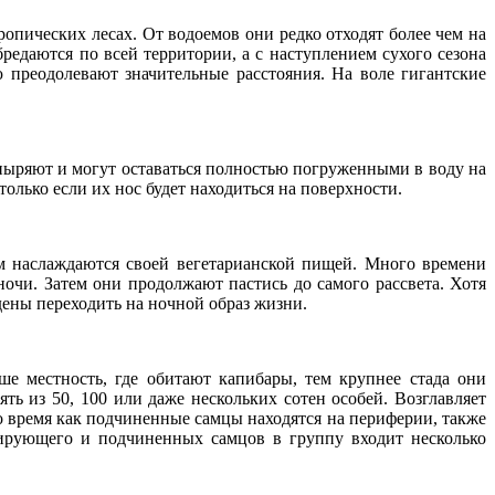
ропических лесах. От водоемов они редко отходят более чем на
едаются по всей территории, а с наступлением сухого сезона
преодолевают значительные расстояния. На воле гигантские
ныряют и могут оставаться полностью погруженными в воду на
только если их нос будет находиться на поверхности.
ром наслаждаются своей вегетарианской пищей. Много времени
очи. Затем они продолжают пастись до самого рассвета. Хотя
дены переходить на ночной образ жизни.
е местность, где обитают капибары, тем крупнее стада они
ь из 50, 100 или даже нескольких сотен особей. Возглавляет
 время как подчиненные самцы находятся на периферии, также
нирующего и подчиненных самцов в группу входит несколько