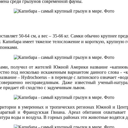
смена среди грызунов современной фауны.
 составляет 50-64 см, а вес – 35-66 кг. Самки обычно крупнее п
 кг. Капибара имеет тяжелое телосложение и короткую, крупную 
епонками.
ами, получил от жителей Южной Америки название «капиюва»,
естно под несколько искаженным вариантом данного слова - «к
название – Hydrochoerus – в переводе с латинского означает «в
 совершенно несправедливым. Даже известный ученый-натура
 придает ей сходство с задумчивым львом.
ритории в умеренных и тропических регионах Южной и Центра
 Парагвай и Французская Гвиана. Ареал обитания охватывае
ура воды и воздуха. В горных районах эти животные водятся до