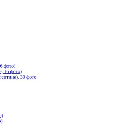
6 фото)
, 16 фото)
ентина). 30 фото
о)
о)