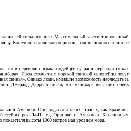
редставителей сильного пола. Максимальный зарегистрированный
голову. Конечности довольно короткие, задние немного длиннее
 что в переводе с языка индейцев гуарани переводится как
апибара». Из-за схожести с морской свинкой европейцы зовут
одяная свинья». Однако люди, имевшие возможность наблюдать за
лист Джералд Даррелл писал, что капибара выглядит очень
льной Америки. Они водятся в таких странах, как Бразилия,
т бассейны рек Ла-Плата, Ориноко и Амазонка. К основным
 показателя высоты 1300 метров над уровнем моря.