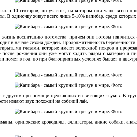
оло 10 гектаров, но участок, на котором они чаще всего про
ты. В одиночку живут всего лишь 5-10% капибар, среди которы
 жизнь воспитанию потомства, причем они готовы нянчиться 
одит в начале сезона дождей. Продолжительность беременности 
ткрытыми глазами, которые имеют волосяной покров и прорезав
 после рождения они уже могут ходить рядом с матерью и пи
ин помет в год, но при благоприятных условиях бывает и два-тр
уг с другом при помощи щелкающих и свистящих звуков. В гру
ти издают звук похожий на собачий лай.
йманы, оринокские крокодилы, аллигаторы, дикие собаки, ана